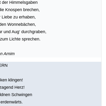
lt der Himmelsgaben
die Knospen brechen,
r Liebe zu erhaben,
in den Wonnebächen,
r und Aug‘ durchgraben,
 zum Lichte sprechen.
n Arnim
ERN
ken klingen!
 zagend Herz!
oldnen Schwingen
 erdenwärts.