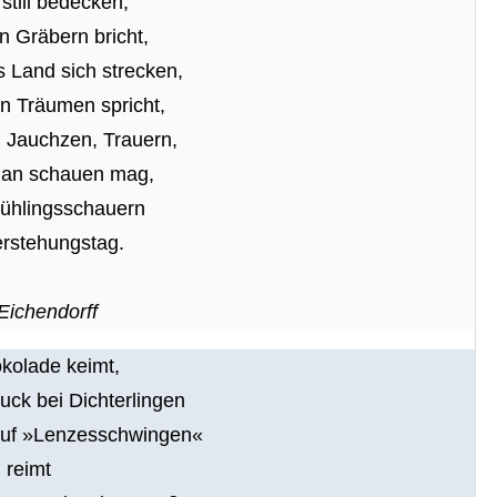
 still bedecken,
n Gräbern bricht,
s Land sich strecken,
in Träumen spricht,
 Jauchzen, Trauern,
man schauen mag,
Frühlingsschauern
erstehungstag.
Eichendorff
kolade keimt,
ck bei Dichterlingen
auf »Lenzesschwingen«
 reimt