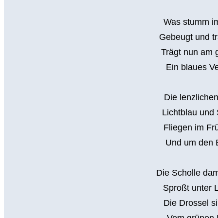
Was stumm im
Gebeugt und tr
Trägt nun am 
Ein blaues V
Die lenzliche
Lichtblau un
Fliegen im Fr
Und um den 
Die Scholle dam
Sproßt unter 
Die Drossel s
Vom grünen 