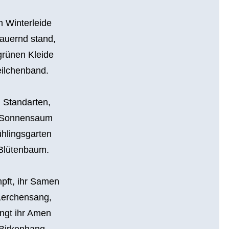
 Winterleide
auernd stand,
grünen Kleide
eilchenband.
n Standarten,
d Sonnensaum
ühlingsgarten
Blütenbaum.
pft, ihr Samen
Lerchensang,
ingt ihr Amen
Birkenhang.