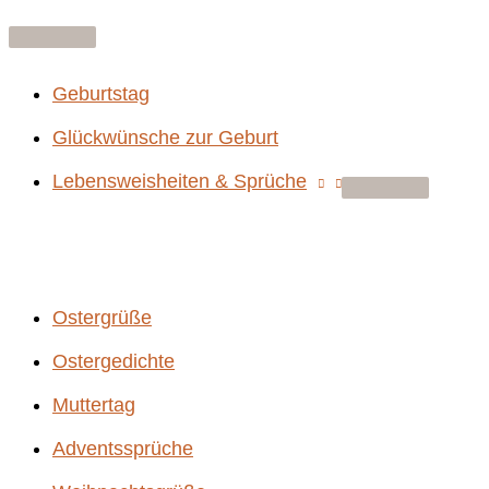
Zum
Above
Inhalt
Header
springen
Geburtstag
Glückwünsche zur Geburt
Lebensweisheiten & Sprüche
Ostergrüße
Ostergedichte
Muttertag
Adventssprüche