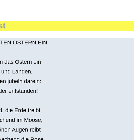
st
TEN OSTERN EIN
n das Ostern ein
n und Landen,
n jubeln darein:
der entstanden!
, die Erde treibt
lachend im Moose,
nen Augen reibt
wachend die Rose.