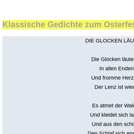
Klassische Gedichte zum Osterfe
DIE GLOCKEN LÄU
Die Glocken läute
In allen Ende
Und fromme Herze
Der Lenz ist wie
Es atmet der Wald
Und kleidet sich 
Und aus den schö
Den Schlaf sich er