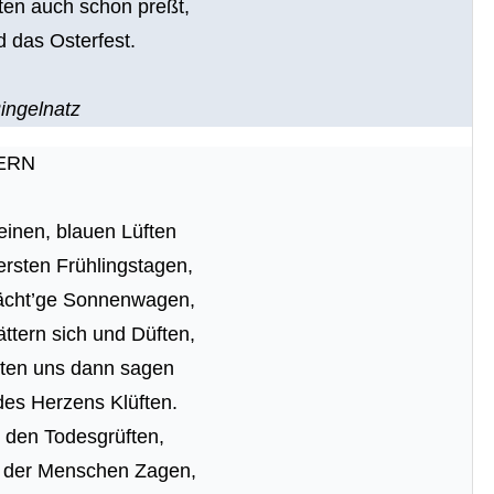
ten auch schon preßt,
 das Osterfest.
ingelnatz
ERN
inen, blauen Lüften
 ersten Frühlingstagen,
mächt’ge Sonnenwagen,
ttern sich und Düften,
hten uns dann sagen
des Herzens Klüften.
s den Todesgrüften,
 der Menschen Zagen,