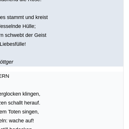
 es stammt und kreist
fesselnde Hülle;
n schwebt der Geist
Liebesfülle!
öttger
ERN
rglocken klingen,
en schallt herauf.
dem Toten singen,
eln: wache auf!