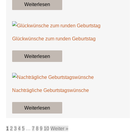
Weiterlesen
Glückwünsche zum runden Geburtstag
Weiterlesen
Nachträgliche Geburtstagswünsche
Weiterlesen
1
2
3
4
5
…
7
8
9
10
Weiter »