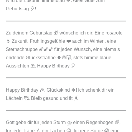
wird die Zukunft himmelblau 💙. Alles Gute zum
Geburtstag 🎈!
Zu deinem Geburtstag 🎁 wünsche ich dir: Eine rosarote
🌷 Zukunft, Frühlingsgefühle ❤️ auch im Winter , eine
Sternschnuppe 🌠🌠🌠 für jeden Wunsch, eine niemals
endende Glückssträhne 🍀🐞🐷, stets himmelblaue
Aussichten ⛱️. Happy Birthday 🎈!
Happy Birthday 🎉, Glückskind 🍀! Ich schenk dir ein
Lächeln 🥰. Bleib gesund und fit 🤸!
Gott gebe dir für jeden Sturm ⛈️ einen Regenbogen 🌈,
für jede Träne 💧 ein Lachen 😊, für jede Sorge 😱 eine