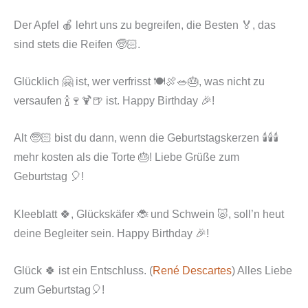
Der Apfel 🍎 lehrt uns zu begreifen, die Besten 🏅, das
sind stets die Reifen 🧓🏻.
Glücklich 🤗 ist, wer verfrisst 🍽️🍖🥗🎂, was nicht zu
versaufen 🍾🍷🍹🍺 ist. Happy Birthday 🎉!
Alt 🧓🏻 bist du dann, wenn die Geburtstagskerzen 🕯️🕯️🕯️
mehr kosten als die Torte 🎂! Liebe Grüße zum
Geburtstag 🎈!
Kleeblatt 🍀, Glückskäfer 🐞 und Schwein 🐷, soll’n heut
deine Begleiter sein. Happy Birthday 🎉!
Glück 🍀 ist ein Entschluss. (
René Descartes
) Alles Liebe
zum Geburtstag🎈!