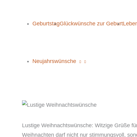
Zum
Inhalt
springen
Geburtstag
Glückwünsche zur Geburt
Leben
Neujahrswünsche
Lustige Weihnachtswünsche: Witzige Grüße für
Weihnachten darf nicht nur stimmungsvoll, son