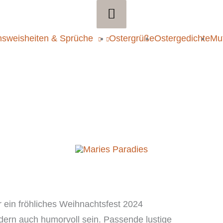
Above
Header
sweisheiten & Sprüche
Ostergrüße
Ostergedichte
Mut
 ein fröhliches Weihnachtsfest 2024
dern auch humorvoll sein. Passende lustige